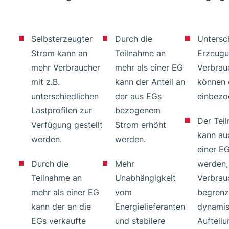
Selbsterzeugter
Durch die
Untersc
Strom kann an
Teilnahme an
Erzeugu
mehr Verbraucher
mehr als einer EG
Verbrau
mit z.B.
kann der Anteil an
können 
unterschiedlichen
der aus EGs
einbezo
Lastprofilen zur
bezogenem
Der Tei
Verfügung gestellt
Strom erhöht
kann au
werden.
werden.
einer E
Durch die
Mehr
werden,
Teilnahme an
Unabhängigkeit
Verbrau
mehr als einer EG
vom
begrenz
kann der an die
Energielieferanten
dynami
EGs verkaufte
und stabilere
Aufteilu